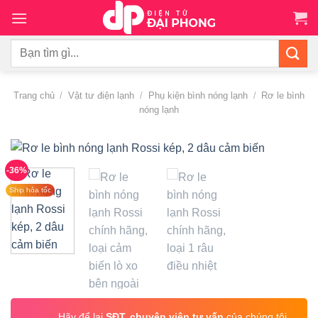
Chuyển
đến
nội
Tìm
dung
kiếm:
Trang chủ
/
Vật tư điện lạnh
/
Phụ kiện bình nóng lạnh
/
Rơ le bình
nóng lạnh
-36%
Ship hỏa tốc
Hãy để lại
SĐT, chuyên viên tư vấn
của chúng tôi