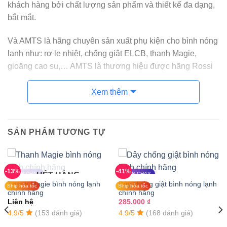
khách hàng bởi chất lượng sản phẩm và thiết kế đa dạng,
bắt mắt.
Và AMTS là hãng chuyên sản xuất phụ kiện cho bình nóng
lạnh như: rơ le nhiệt, chống giật ELCB, thanh Magie,
gioăng cao su,… AMTS là thương hiệu được hãng Rossi
lựa chọn để sản xuất các sản phẩm linh kiện cho bình
nóng lạnh nhờ đạt đầy đủ các tiêu chuẩn và tiêu chí:
Xem thêm
AMTS chọn lựa và sử dụng linh kiện điện tử nhập khẩu
cao cấp
SẢN PHẨM TƯƠNG TỰ
Rơ le nhiệt bình nóng lạnh Rossi có độ chính xác cao,
an toàn và tiết kiệm
-13%
-41%
BÁN CHẠY
HẾT HÀNG
BÁN CHẠY
Thiết kế phù hợp với tất cả các loại bình nóng lạnh của
Thanh Magie bình nóng lạnh
Dây chống giật bình nóng lạnh
Ship hỏa tốc
Ship hỏa tốc
Rossi đang có trên thị trường.
chính hãng
chính hãng
Liên hệ
285.000
₫
Thông số kỹ thuật của Rơ le bình nóng
4.9/5
(153 đánh giá)
4.9/5
(168 đánh giá)
lạnh Rossi