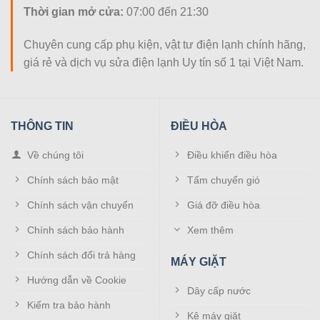
Thời gian mở cửa:
07:00 đến 21:30
bình đã đạt tới nhiệt độ cần thiết rơle sẽ tự động ngắt
nguồn cấp cho sợi đốt.
Chuyên cung cấp phụ kiện, vật tư điện lạnh chính hãng,
giá rẻ và dịch vụ sửa điện lạnh Uy tín số 1 tại Việt Nam.
Rơ le nhiệt bình nóng lạnh Rossi gồm
những loại nào?
Khi có nhu cầu thay rơ le bình nóng lạnh Rossi, khách
THÔNG TIN
ĐIỀU HÒA
hàng thường có xu hướng tìm mua theo dung tích của bình
ví dụ như: Rơ le bình nóng lạnh Rossi 30L, 20L, 15L và
Về chúng tôi
Điều khiển điều hòa
50L… Chứ không mấy ai để ý đến chủng loại của Rơ le.
Chính sách bảo mật
Tấm chuyển gió
Và có 3 loại rơ le nhiệt chuyên sử dụng cho các loại bình
nóng lạnh Rossi hiện đang sẵn hàng tại Điện tử Đại
Chính sách vận chuyển
Giá đỡ điều hòa
Phong như:
Chính sách bảo hành
Xem thêm
Role bình nóng lạnh Rossi cảm biến kép (2 râu cảm
Chính sách đổi trả hàng
MÁY GIẶT
biến)
Hướng dẫn về Cookie
Dây cấp nước
Kiểm tra bảo hành
Kệ máy giặt
Rơ le bình nóng lạnh Rossi kép, 2 dâu cảm biến chính hãng