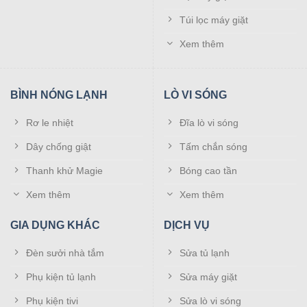
Túi lọc máy giặt
Rơ le bình nóng lạnh chính hãng Rossi thường được sử
Xem thêm
dụng đó chính là loại cảm biến kép. Khác hẳn với các loại
rơ le của các hãng như: Ariston, Picenza hay Ferroli, thì
hãng này lựa chọn thiết kế rơ le với 2 đầu cảm biến cho độ
BÌNH NÓNG LẠNH
LÒ VI SÓNG
nhạy cao, đóng ngắt chính xác với mức nhiệt tùy chỉnh.
Rơ le nhiệt
Đĩa lò vi sóng
Role bình nóng lạnh Rossi cảm biến đơn
Dây chống giật
Tấm chắn sóng
Thanh khử Magie
Bóng cao tần
Xem thêm
Xem thêm
Rơ le bình nóng lạnh Rossi chính hãng, loại 1 râu điều
nhiệt
GIA DỤNG KHÁC
DỊCH VỤ
Đèn sưởi nhà tắm
Sửa tủ lạnh
Phụ kiện tủ lạnh
Sửa máy giặt
Rơ le bình nóng lạnh Rossi chính hãng, loại cảm biến lò
Phụ kiện tivi
Sửa lò vi sóng
xo bên ngoài