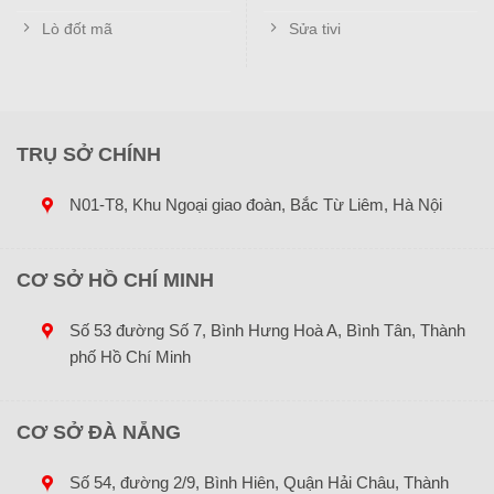
Lò đốt mã
Sửa tivi
2 loại rơ le nhiệt bình nóng lạnh phía trên cũng thường
được sử dụng chung cho một số loại bình nóng lạnh của
Picenza và Ferroli. Với thiết kế cảm biến đơn, lắp đặt bên
trong cọc nóng giúp cảm biến nhiệt độ sôi một cách nhanh
TRỤ SỞ CHÍNH
chóng.
N01-T8, Khu Ngoại giao đoàn, Bắc Từ Liêm, Hà Nội
4 dấu hiệu cảnh báo cần thay rơ le
bình nóng lạnh Rossi ngay!
CƠ SỞ HỒ CHÍ MINH
Dấu hiệu
Bình nóng lạnh Rossi không nóng
1:
Số 53 đường Số 7, Bình Hưng Hoà A, Bình Tân, Thành
Dấu hiệu
phố Hồ Chí Minh
Bình nóng lạnh Rossi lâu nóng
2:
Dấu hiệu
Bình nóng lạnh Rossi không sáng đèn
3:
CƠ SỞ ĐÀ NẴNG
Dấu hiệu
Bình nóng lạnh Rossi không vào điện…
Số 54, đường 2/9, Bình Hiên, Quận Hải Châu, Thành
4: