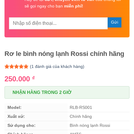
sẽ gọi ngay cho bạn
miễn phí!
Rơ le bình nóng lạnh Rossi chính hãng
(
1
đánh giá của khách hàng)
5.00
1
trên 5
250.000
₫
dựa trên
đánh giá
NHẬN HÀNG TRONG 2 GIỜ
Model:
RLB-RS001
Xuất xứ:
Chính hãng
Sử dụng cho:
Bình nóng lạnh Rossi