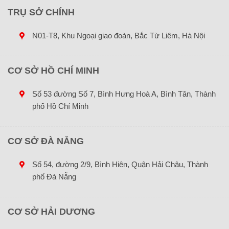
đã thay pin mới).
TRỤ SỞ CHÍNH
Điều khiển bị rơi vào nước, linh kiện bên trong bị hỏng
hóc.
N01-T8, Khu Ngoại giao đoàn, Bắc Từ Liêm, Hà Nội
Các nút bấm bị liệt, kẹt hoặc phản hồi chậm.
Mất mát trong quá trình chuyển nhà, dọn dẹp.
CƠ SỞ HỒ CHÍ MINH
4. Tại sao nên chọn mua tại Điện tử Đại
Số 53 đường Số 7, Bình Hưng Hoà A, Bình Tân, Thành
Phong?
phố Hồ Chí Minh
Tự hào là đơn vị cung cấp vật tư, linh kiện điện lạnh uy tín,
Điện tử Đại Phong
cam kết mang lại trải nghiệm mua sắm
CƠ SỞ ĐÀ NẴNG
tuyệt vời nhất cho khách hàng:
Số 54, đường 2/9, Bình Hiên, Quận Hải Châu, Thành
Sản phẩm chất lượng:
Hàng mới 100%, được kiểm tra
phố Đà Nẵng
kỹ lưỡng (test tín hiệu) trước khi đóng gói giao cho
khách.
CƠ SỞ HẢI DƯƠNG
Giá cả cạnh tranh:
Mức giá ưu đãi nhất thị trường,