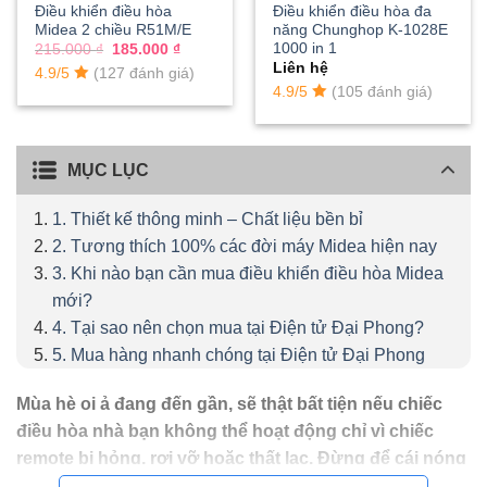
Điều khiển điều hòa
Điều khiển điều hòa đa
Midea 2 chiều R51M/E
năng Chunghop K-1028E
1000 in 1
Giá
Giá
215.000
₫
185.000
₫
gốc
hiện
Liên hệ
4.9/5
(127 đánh giá)
là:
tại
215.000 ₫.
là:
4.9/5
(105 đánh giá)
185.000 ₫.
MỤC LỤC
1. Thiết kế thông minh – Chất liệu bền bỉ
2. Tương thích 100% các đời máy Midea hiện nay
3. Khi nào bạn cần mua điều khiển điều hòa Midea
mới?
4. Tại sao nên chọn mua tại Điện tử Đại Phong?
5. Mua hàng nhanh chóng tại Điện tử Đại Phong
Mùa hè oi ả đang đến gần, sẽ thật bất tiện nếu chiếc
điều hòa nhà bạn không thể hoạt động chỉ vì chiếc
remote bị hỏng, rơi vỡ hoặc thất lạc. Đừng để cái nóng
làm phiền không gian nghỉ ngơi của gia đình bạn! Nếu