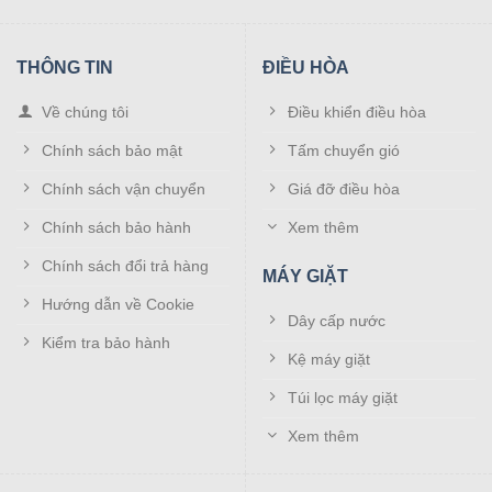
Phím bấm êm ái:
Phím cao su có độ đàn hồi tốt, phản
hồi nảy và được in ký hiệu rõ ràng, chống mờ xước
THÔNG TIN
ĐIỀU HÒA
theo thời gian.
Về chúng tôi
Điều khiển điều hòa
2. Tương thích 100% các đời máy
Chính sách bảo mật
Tấm chuyển gió
Midea hiện nay
Chính sách vận chuyển
Giá đỡ điều hòa
Một trong những lo lắng lớn nhất của khách hàng khi mua
Chính sách bảo hành
Xem thêm
điều khiển mới là “liệu có kết nối được với điều hòa ở nhà
không?”. Đến với Điện tử Đại Phong, bạn hoàn toàn yên
Chính sách đổi trả hàng
MÁY GIẶT
tâm.
Hướng dẫn về Cookie
Dây cấp nước
Sản phẩm điều khiển điều hòa Midea của chúng tôi có khả
Kiểm tra bảo hành
Kệ máy giặt
năng tương thích với hầu hết các dòng máy lạnh Midea
trên thị trường hiện nay, bao gồm:
Túi lọc máy giặt
Xem thêm
Điều hòa Midea 1 chiều, 2 chiều.
Điều hòa Midea dòng cơ tiêu chuẩn.