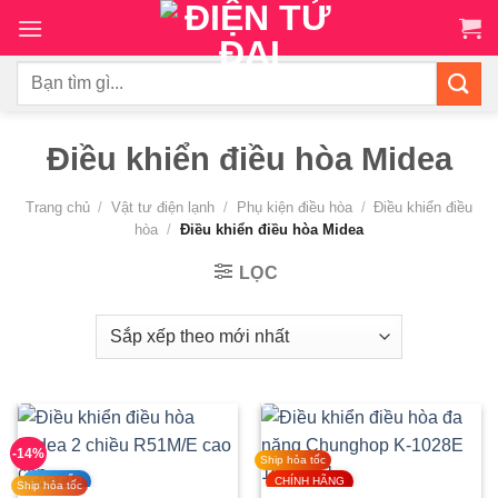
Chuyển
đến
nội
Tìm
dung
kiếm:
Điều khiển điều hòa Midea
Trang chủ
/
Vật tư điện lạnh
/
Phụ kiện điều hòa
/
Điều khiển điều
hòa
/
Điều khiển điều hòa Midea
LỌC
-14%
Ship hỏa tốc
CAO CẤP
CHÍNH HÃNG
Ship hỏa tốc