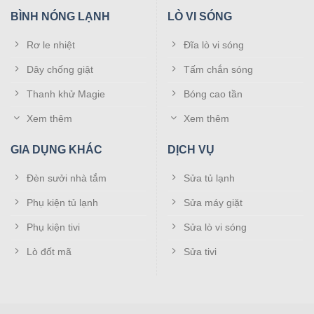
BÌNH NÓNG LẠNH
LÒ VI SÓNG
Điều hòa Midea dòng Inverter tiết kiệm điện.
Rơ le nhiệt
Đĩa lò vi sóng
Ưu điểm vượt trội:
Mua về chỉ cần lắp pin là
Dây chống giật
Tấm chắn sóng
sử dụng được ngay, không cần cài đặt tần số
Thanh khử Magie
Bóng cao tần
hay thao tác dò mã phức tạp. Tín hiệu hồng
Xem thêm
Xem thêm
ngoại mạnh mẽ giúp bạn điều khiển mượt mà
từ khoảng cách xa.
GIA DỤNG KHÁC
DỊCH VỤ
Đèn sưởi nhà tắm
Sửa tủ lạnh
3. Khi nào bạn cần mua điều khiển điều
Phụ kiện tủ lạnh
Sửa máy giặt
hòa Midea mới?
Phụ kiện tivi
Sửa lò vi sóng
Hãy liên hệ với Điện tử Đại Phong để trang bị ngay một
Lò đốt mã
Sửa tivi
chiếc remote mới nếu thiết bị cũ của bạn gặp các tình trạng
sau:
Màn hình bị chập chờn, mất nét hoặc đen toàn bộ (dù