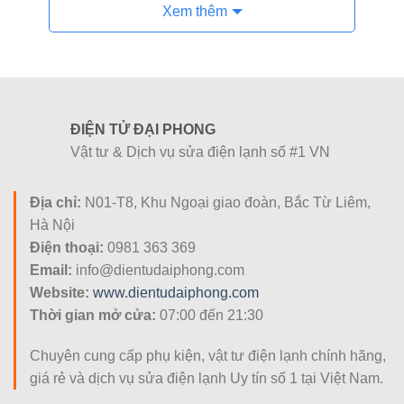
Xem thêm
bạn đang tìm kiếm một chiếc
điều khiển điều hòa
Midea
thay thế hoàn hảo, Điện tử Đại Phong chính là
địa chỉ tin cậy mang đến cho bạn giải pháp nhanh
chóng và tiết kiệm nhất.
1. Thiết kế thông minh – Chất liệu bền
ĐIỆN TỬ ĐẠI PHONG
Vật tư & Dịch vụ sửa điện lạnh số #1 VN
bỉ
Các sản phẩm
remote máy lạnh Midea
do Điện tử Đại
Địa chỉ:
N01-T8, Khu Ngoại giao đoàn, Bắc Từ Liêm,
Phong phân phối đều được tuyển chọn kỹ lưỡng, đảm bảo
Hà Nội
độ hoàn thiện cao nhất:
Điện thoại:
0981 363 369
Email:
info@dientudaiphong.com
Chất liệu nhựa ABS cao cấp:
Cầm chắc tay, chống va
Website:
www.dientudaiphong.com
đập tốt và an toàn tuyệt đối cho người sử dụng, đặc biệt
Thời gian mở cửa:
07:00 đến 21:30
là trẻ nhỏ.
Màn hình hiển thị sắc nét:
Cung cấp đầy đủ các thông
Chuyên cung cấp phụ kiện, vật tư điện lạnh chính hãng,
số về nhiệt độ, chế độ gió, hẹn giờ… giúp người dùng
giá rẻ và dịch vụ sửa điện lạnh Uy tín số 1 tại Việt Nam.
dễ dàng theo dõi và điều chỉnh ngay cả trong bóng tối.