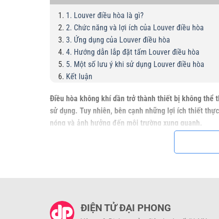
1. Louver điều hòa là gì?
2. Chức năng và lợi ích của Louver điều hòa
3. Ứng dụng của Louver điều hòa
4. Hướng dẫn lắp đặt tấm Louver điều hòa
5. Một số lưu ý khi sử dụng Louver điều hòa
Kết luận
Điều hòa không khí dần trở thành thiết bị không thể
sử dụng. Tuy nhiên, bên cạnh những lợi ích thiết thực
nóng và ảnh hưởng đến môi trường xung quanh.
Hiểu được những trăn trở của người tiêu dùng,
phụ ki
những vấn đề trên.
1. Louver điều hòa là gì?
Louver điều hòa
hay còn gọi là tấm chắn gió dàn nón
ĐIỆN TỬ ĐẠI PHONG
ngoài dàn nóng nhằm điều chỉnh hướng gió và giảm t