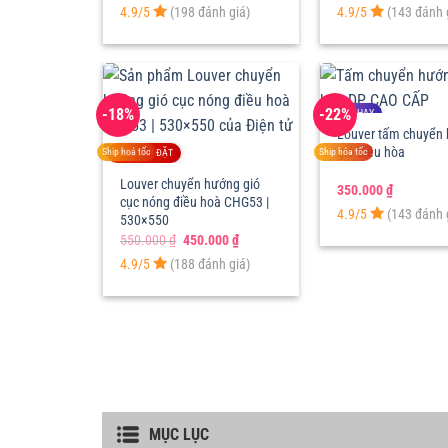
gốc
hiện
gốc
4.9/5
(198 đánh giá)
4.9/5
(143 đánh 
là:
tại
là:
780.000 ₫.
là:
750.000 
680.000 ₫.
-18%
-22%
BÁN CHẠY
Louver tấm chuyển
gió điều hòa
Ship hoả tốc
Ship hỏa tốc
FREE LẮP ĐẶT
Louver chuyển hướng gió
350.000
₫
cục nóng điều hoà CHG53 |
4.9/5
(143 đánh 
530×550
Giá
Giá
550.000
₫
450.000
₫
gốc
hiện
4.9/5
(188 đánh giá)
là:
tại
550.000 ₫.
là:
450.000 ₫.
MỤC LỤC