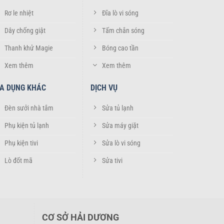
gỉ sét,
Rơ le nhiệt
Đĩa lò vi sóng
Dây chống giật
Tấm chắn sóng
Thanh khử Magie
Bóng cao tần
xung
Xem thêm
Xem thêm
IA DỤNG KHÁC
DỊCH VỤ
r giúp
Đèn sưởi nhà tắm
Sửa tủ lạnh
cao,
Phụ kiện tủ lạnh
Sửa máy giặt
Phụ kiện tivi
Sửa lò vi sóng
m nhấn
Lò đốt mã
Sửa tivi
CƠ SỞ HẢI DƯƠNG