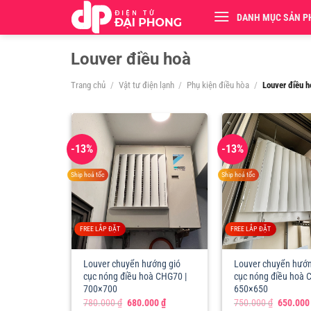
Chuyển
DANH MỤC SẢN 
đến
nội
Louver điều hoà
dung
Trang chủ
/
Vật tư điện lạnh
/
Phụ kiện điều hòa
/
Louver điều h
-13%
-13%
Ship hoả tốc
Ship hoả tốc
FREE LẮP ĐẶT
FREE LẮP ĐẶT
Louver chuyển hướng gió
Louver chuyển hướn
cục nóng điều hoà CHG70 |
cục nóng điều hoà 
700×700
650×650
Giá
Giá
Giá
780.000
₫
680.000
₫
750.000
₫
650.00