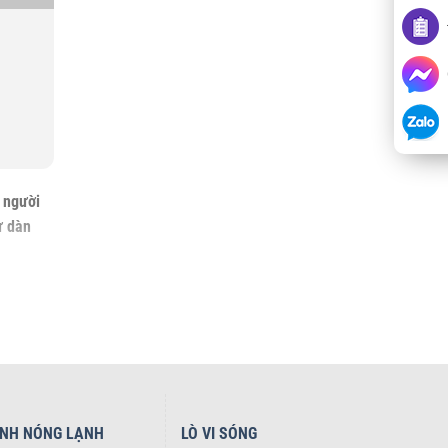
 người
ừ dàn
uả
t bên
ếp theo
ÌNH NÓNG LẠNH
LÒ VI SÓNG