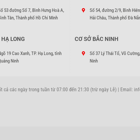
môi trường sống yên tĩnh.
Số 53 đường Số 7, Bình Hưng Hoà A,
Số 54, đường 2/9, Bình Hiên
 thoải mái và hiệu quả.
Bình Tân, Thành phố Hồ Chí Minh
Hải Châu, Thành phố Đà Nẵ
không gian kinh doanh.
điều hòa
 HẠ LONG
CƠ SỞ BẮC NINH
hể tự thực hiện hoặc nhờ đến sự hỗ trợ của thợ điện lạnh. Dưới đây là
gõ 19 Cao Xanh, TP. Hạ Long, tỉnh
Số 37 Lý Thái Tổ, Võ Cường,
Quảng Ninh
Ninh
goài dàn nóng, đảm bảo đủ khoảng cách để gió lưu thông.
Tất cả các ngày trong tuần từ 07:00 đến 21:30 (trừ ngày Lễ) | Email:
ường hoặc giá đỡ bằng bu lông và ốc vít.
o khung theo hướng mong muốn.
ra hướng gió, điều chỉnh nan lá nếu cần thiết.
r điều hòa