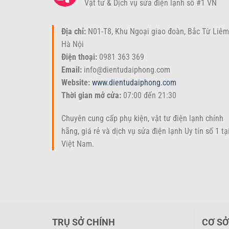
Vật tư & Dịch vụ sửa điện lạnh số #1 VN
dạng song song, có thể điều chỉnh hướng gió linh hoạ
chịu được tác động của môi trường.
Địa chỉ:
N01-T8, Khu Ngoại giao đoàn, Bắc Từ Liêm
2. Chức năng và lợi ích của Louve
Hà Nội
Điện thoại:
0981 363 369
Chuyển hướng gió:
Louver giúp điều chỉnh hướng gi
Email:
info@dientudaiphong.com
quanh khỏi tác động nhiệt.
Website:
www.dientudaiphong.com
Giảm tiếng ồn:
Tiếng ồn từ dàn nóng điều hòa có t
Thời gian mở cửa:
07:00 đến 21:30
giảm tiếng ồn đáng kể, tạo môi trường sống thoải 
Chuyên cung cấp phụ kiện, vật tư điện lạnh chính
Tiết kiệm điện năng:
Khi luồng gió nóng được điều
hãng, giá rẻ và dịch vụ sửa điện lạnh Uy tín số 1 tạ
dẫn đến việc tiết kiệm điện năng đáng kể.
Việt Nam.
Tăng tính thẩm mỹ:
Louver với thiết kế hiện đại v
cho ngôi nhà.
3. Ứng dụng của Louver điều hòa
Phụ kiện Louver điều hòa
được ứng dụng rộng rãi tro
TRỤ SỞ CHÍNH
CƠ SỞ