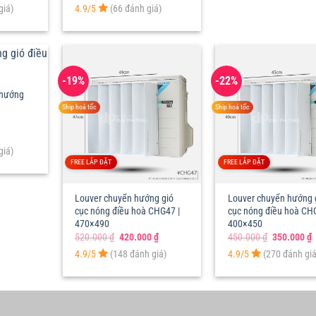
hiện
gốc
hiện
giá)
4.9/5
(66 đánh giá)
tại
là:
tại
₫.
là:
680.000 ₫.
là:
650.000 ₫.
580.000 ₫.
-19%
-22%
 hướng
Ship hoả tốc
Ship hoả tốc
giá)
FREE LẮP ĐẶT
FREE LẮP ĐẶT
Louver chuyển hướng gió
Louver chuyển hướng 
cục nóng điều hoà CHG47 |
cục nóng điều hoà CHG
470×490
400×450
Giá
Giá
Giá
G
520.000
₫
420.000
₫
450.000
₫
350.000
₫
gốc
hiện
gốc
h
4.9/5
(148 đánh giá)
4.9/5
(270 đánh giá
là:
tại
là:
t
520.000 ₫.
là:
450.000 ₫.
l
420.000 ₫.
3