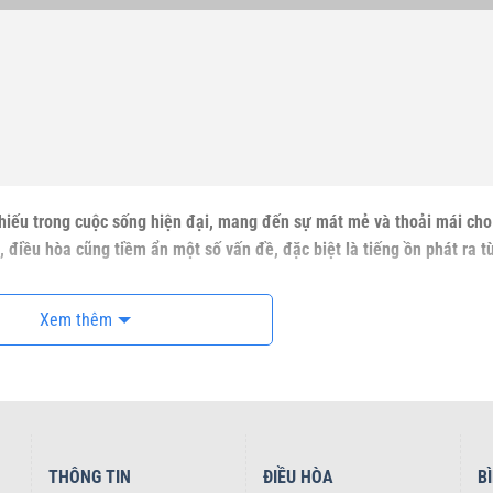
 thiếu trong cuộc sống hiện đại, mang đến sự mát mẻ và thoải mái cho
, điều hòa cũng tiềm ẩn một số vấn đề, đặc biệt là tiếng ồn phát ra t
Xem thêm
ện Louver điều hòa
ra đời như giải pháp tối ưu giúp khắc phục hiệu q
g (
tấm chuyển hướng gió cục nóng điều hoà
), là phụ kiện được lắp đặ
iếng ồn. Cấu tạo cơ bản của
Louver
bao gồm các nan lá nhôm được x
THÔNG TIN
ĐIỀU HÒA
B