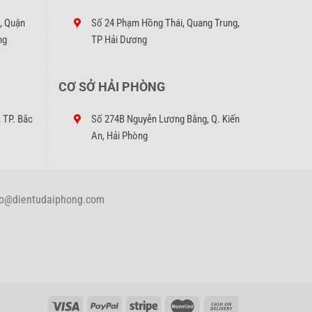
, Quận
Số 24 Phạm Hồng Thái, Quang Trung,
ng
TP Hải Dương
CƠ SỞ HẢI PHÒNG
 các
 TP. Bắc
Số 274B Nguyễn Lương Bằng, Q. Kiến
An, Hải Phòng
 info@dientudaiphong.com