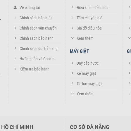
t. Chất liệu thường được sử dụng là nhôm cao cấp, có khả năng chống 
Về chúng tôi
Điều khiển điều hòa
,
Chính sách bảo mật
Tấm chuyển gió
r điều hòa
Chính sách vận chuyển
Giá đỡ điều hòa
ó nóng từ dàn nóng ra xa nhà, bảo vệ cây cối, hoa lá và các thiết bị 
Chính sách bảo hành
Xem thêm
Chính sách đổi trả hàng
MÁY GIẶT
G
hể ảnh hưởng đến sự yên tĩnh của gia đình và khu vực lân cận. Louve
Hướng dẫn về Cookie
mái và yên tĩnh hơn.
Dây cấp nước
Kiểm tra bảo hành
 chỉnh theo hướng hợp lý, hiệu quả làm mát của dàn nóng được nâng 
Kệ máy giặt
i
Túi lọc máy giặt
à tinh tế góp phần tăng tính thẩm mỹ cho tổng thể công trình, tạo điể
Xem thêm
ng các công trình như:
 HỒ CHÍ MINH
CƠ SỞ ĐÀ NẴNG