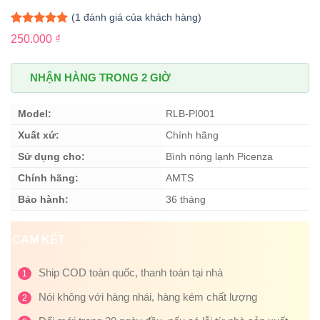
(
1
đánh giá của khách hàng)
5.00
1
trên 5
250.000
₫
dựa trên
đánh giá
NHẬN HÀNG TRONG 2 GIỜ
Model:
RLB-PI001
Xuất xứ:
Chính hãng
Sử dụng cho:
Bình nóng lạnh Picenza
Chính hãng:
AMTS
Bảo hành:
36 tháng
CAM KẾT
Ship COD toàn quốc, thanh toán tại nhà
1
Nói không với hàng nhái, hàng kém chất lượng
2