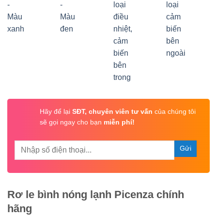
Hãy để lại
SĐT, chuyên viên tư vấn
của chúng tôi
sẽ gọi ngay cho bạn
miễn phí!
Rơ le bình nóng lạnh Picenza chính
hãng