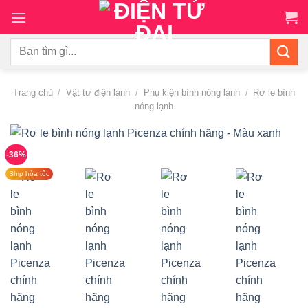
Chuyển
đến
nội
Tìm
dung
kiếm:
Trang chủ
/
Vật tư điện lạnh
/
Phụ kiện bình nóng lạnh
/
Rơ le bình
nóng lạnh
-36%
Ship hỏa tốc