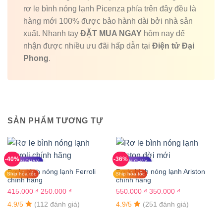
rơ le bình nóng lạnh Picenza phía trên đây đều là
hàng mới 100% được bảo hành dài bởi nhà sản
xuất. Nhanh tay
ĐẶT MUA NGAY
hôm nay để
nhận được nhiều ưu đãi hấp dẫn tại
Điện tử Đại
Phong
.
SẢN PHẨM TƯƠNG TỰ
-40%
-36%
BÁN CHẠY
BÁN CHẠY
Rơ le bình nóng lạnh Ferroli
Rơ le bình nóng lạnh Ariston
Ship hỏa tốc
Ship hỏa tốc
chính hãng
chính hãng
Giá
Giá
Giá
Giá
415.000
₫
250.000
₫
550.000
₫
350.000
₫
gốc
hiện
gốc
hiện
4.9/5
(112 đánh giá)
4.9/5
(251 đánh giá)
là:
tại
là:
tại