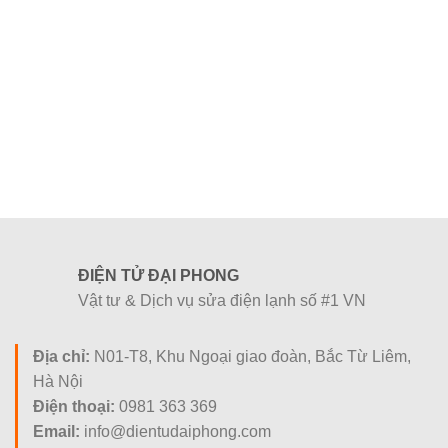
415.000 ₫.
là:
550.000 ₫.
là:
250.000 ₫.
350.000 ₫.
ĐIỆN TỬ ĐẠI PHONG
Vật tư & Dịch vụ sửa điện lạnh số #1 VN
Địa chỉ:
N01-T8, Khu Ngoại giao đoàn, Bắc Từ Liêm,
Hà Nội
Điện thoại:
0981 363 369
Email:
info@dientudaiphong.com