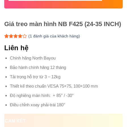
Giá treo màn hình NB F425 (24-35 INCH)
(
1
đánh giá của khách hàng)
4.00
1
trên
Liên hệ
5 dựa
trên
đánh
giá
Chính hãng North Bayou
Bảo hành chính hãng 12 tháng
Tải trọng hỗ trợ từ 3 – 12kg
Thiết kế theo chuẩn VESA 75×75, 100×100 mm
Độ nghiêng màn hình: + 85° / -30°
Điều chỉnh xoay phải-trái 180°
CAM KẾT