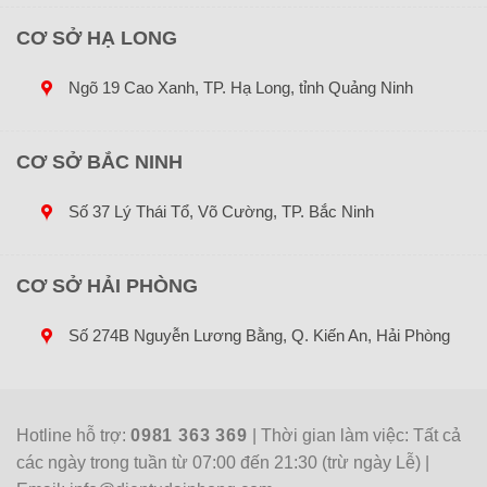
CƠ SỞ HẠ LONG
Ngõ 19 Cao Xanh, TP. Hạ Long, tỉnh Quảng Ninh
CƠ SỞ BẮC NINH
Số 37 Lý Thái Tổ, Võ Cường, TP. Bắc Ninh
CƠ SỞ HẢI PHÒNG
Điều chỉnh độ cao màn hình
Số 274B Nguyễn Lương Bằng, Q. Kiến An, Hải Phòng
Trong phạm vi 0 ~ 250mm
Hotline hỗ trợ:
0981 363 369
| Thời gian làm việc: Tất cả
các ngày trong tuần từ 07:00 đến 21:30 (trừ ngày Lễ) |