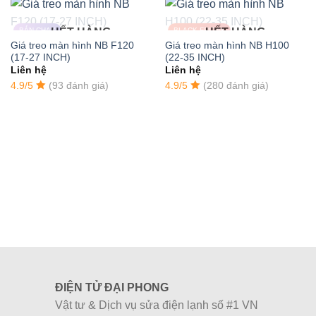
Tay cầm có chức năng PIVOT cho phép bạn thay đổi vị
BÁN CHẠY
HẾT HÀNG
BLACK FRIDAY
HẾT HÀNG
trí của màn hình máy tính, TV từ ngang sang dọc một
Giá treo màn hình NB F120
Giá treo màn hình NB H100
cách dễ dàng
(17-27 INCH)
(22-35 INCH)
Liên hệ
Liên hệ
Giá treo màn hình NB F425 được cấu tạo từ hợp kim
4.9/5
(93 đánh giá)
4.9/5
(280 đánh giá)
nhôm sơn tĩnh điện màu đen cao cấp
Được trang bị đai đi dây gọn gàng
Thông số kỹ thuật của Arm màn hình
NB F425
Cho TV và màn hình máy tính: 24″ – 35″
Tải trọng: 3kg đến 12kg
ĐIỆN TỬ ĐẠI PHONG
Vật tư & Dịch vụ sửa điện lạnh số #1 VN
Điều chỉnh góc nghiêng: + 85° / -35°