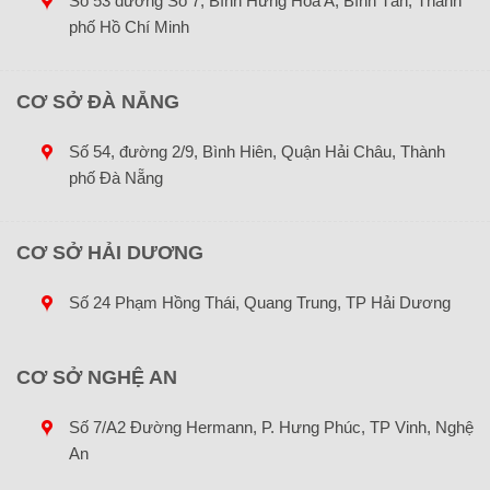
Số 53 đường Số 7, Bình Hưng Hoà A, Bình Tân, Thành
phố Hồ Chí Minh
Thiết kế theo chuẩn VESA 75×75, 100×100 mm
Độ xoay màn hình +360°/ -180°
CƠ SỞ ĐÀ NẴNG
SKU:
NB-F120
Số 54, đường 2/9, Bình Hiên, Quận Hải Châu, Thành
Danh mục:
Giá treo màn hình
phố Đà Nẵng
ĐỌC TIẾP
CƠ SỞ HẢI DƯƠNG
Số 24 Phạm Hồng Thái, Quang Trung, TP Hải Dương
CƠ SỞ NGHỆ AN
Số 7/A2 Đường Hermann, P. Hưng Phúc, TP Vinh, Nghệ
An