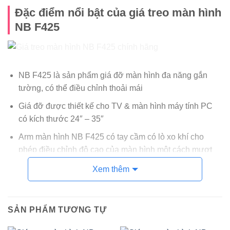
Đặc điểm nổi bật của giá treo màn hình
NB F425
NB F425 là sản phẩm giá đỡ màn hình đa năng gắn
tường, có thể điều chỉnh thoải mái
Giá đỡ được thiết kế cho TV & màn hình máy tính PC
có kích thước 24″ – 35″
Arm màn hình NB F425 có tay cầm có lò xo khí cho
phép điều chỉnh độ cao của màn hình một cách mượt
mà
Xem thêm
Sản phẩm có góc nghiêng và điều chỉnh xoay phải – trái
± 90°
SẢN PHẨM TƯƠNG TỰ
Được thiết kế theo tiêu chuẩn VESA và công thức
Ergonomic