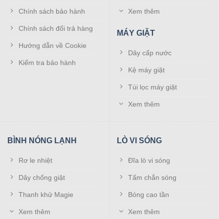
Chính sách bảo hành
Xem thêm
NB F425 giá treo màn hình gắn tường
“tốt nhất” hiện nay
Chính sách đổi trả hàng
MÁY GIẶT
Hướng dẫn về Cookie
Có thể nói sau mẫu giá treo NB F120 thì Model North
Dây cấp nước
Bayou NB F425 là phiên bản giá treo màn hình đa năng
Kiểm tra bảo hành
Kệ máy giặt
gắn tường tốt nhất hiện nay, phù hợp cho các đời màn TV,
màn hình PC có kích thước từ 24″ – 35″.
Túi lọc máy giặt
Xem thêm
Bạn có thể thoải mái điều chỉnh độ nghiêng màn hình trong
phạm vi + 85° / -30°. và điều chỉnh khoảng cách của màn
hình so với tường 95 ~ 380mm.
BÌNH NÓNG LẠNH
LÒ VI SÓNG
Giá đỡ màn hình NB F-425 được thiết kế theo công thức
Rơ le nhiệt
Đĩa lò vi sóng
Ergonomic, giúp người ngồi thoải mái với mọi tư thế làm
việc.
Dây chống giật
Tấm chắn sóng
Thanh khử Magie
Bóng cao tần
Xem thêm
Xem thêm