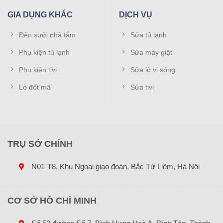
GIA DỤNG KHÁC
DỊCH VỤ
Điều chỉnh xoay
Đèn sưởi nhà tắm
Sửa tủ lạnh
Trong phạm vi 180 °
Phụ kiện tủ lạnh
Sửa máy giặt
Phụ kiện tivi
Sửa lò vi sóng
Lò đốt mã
Sửa tivi
Giá treo màn hình NB F120 (17-27
INCH)
TRỤ SỞ CHÍNH
Liên hệ
N01-T8, Khu Ngoại giao đoàn, Bắc Từ Liêm, Hà Nội
Chính hãng North Bayou
CƠ SỞ HỒ CHÍ MINH
Bảo hành chính hãng 12 tháng
Tải trọng hỗ trợ từ 2.5 – 72kg