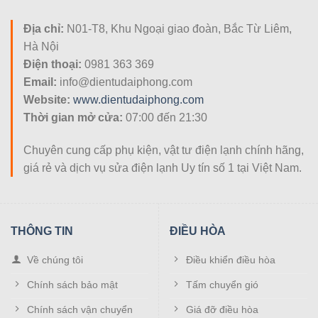
Xoay màn hình từ phải sang trái: ± 90°
Địa chỉ:
N01-T8, Khu Ngoại giao đoàn, Bắc Từ Liêm,
Xoay cánh tay: 180 °
Hà Nội
Điều chỉnh xoay liên quan đến trục của màn hình 360° –
Điện thoại:
0981 363 369
Chức năng PIVOT
Email:
info@dientudaiphong.com
Website:
www.dientudaiphong.com
Điều chỉnh độ cao màn hình lên đến: 250mm
Thời gian mở cửa:
07:00 đến 21:30
Chất liệu: Nhôm
Chuyên cung cấp phụ kiện, vật tư điện lạnh chính hãng,
Màu sắc: Đen
giá rẻ và dịch vụ sửa điện lạnh Uy tín số 1 tại Việt Nam.
Phần nhô ra có thể điều chỉnh của cánh tay so với
tường trong phạm vi 95mm ~ 380mm
Tiêu chuẩn (khoảng cách lỗ lắp) tương thích VESA:
THÔNG TIN
ĐIỀU HÒA
VESA 75 (khoảng cách lỗ 75mm x 75mm)
Về chúng tôi
Điều khiển điều hòa
VESA 100 (khoảng cách lỗ 100mm x 100mm)
Chính sách bảo mật
Tấm chuyển gió
Chính sách vận chuyển
Giá đỡ điều hòa