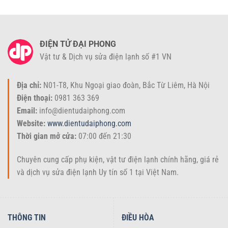
5 điểm khác biệt của điều khiển điều hòa
ĐIỆN TỬ ĐẠI PHONG
LG Inverter 2 chiều 970
Vật tư & Dịch vụ sửa điện lạnh số #1 VN
Điều khiển điều hòa LG Inverter 2 chiều là sản phẩm bán chạy
nhất tại
Điện tử Đại Phong
tháng 8/2026. Là hàng Trung Quốc
Địa chỉ:
N01-T8, Khu Ngoại giao đoàn, Bắc Từ Liêm, Hà Nội
cao cấp nhất thị trường hiện nay sở hữu nhiều ưu điểm vượt trội:
Điện thoại:
0981 363 369
Email:
info@dientudaiphong.com
Khiển điều hòa LG Inverter 2 chiều có thiết kế với kiểu dáng
Website:
www.dientudaiphong.com
giống với chiếc khiển Zin chính hãng
Thời gian mở cửa:
07:00 đến 21:30
18 phím bấm được làm từ nhựa dẻo cao cấp, bấm mềm mại,
lực đều, độ phản hồi tốt
Chuyên cung cấp phụ kiện, vật tư điện lạnh chính hãng, giá rẻ
và dịch vụ sửa điện lạnh Uy tín số 1 tại Việt Nam.
THÔNG TIN
ĐIỀU HÒA