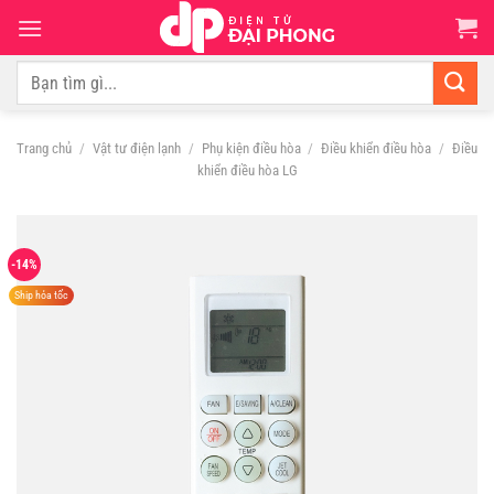
Chuyển
đến
nội
Tìm
dung
kiếm:
Trang chủ
/
Vật tư điện lạnh
/
Phụ kiện điều hòa
/
Điều khiển điều hòa
/
Điều
khiển điều hòa LG
-14%
Ship hỏa tốc