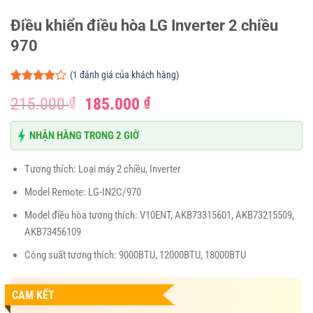
Điều khiển điều hòa LG Inverter 2 chiều
970
(
1
đánh giá của khách hàng)
4.00
1
trên
Giá
Giá
215.000
₫
185.000
₫
5 dựa
trên
đánh
gốc
hiện
giá
là:
tại
NHẬN HÀNG TRONG 2 GIỜ
215.000 ₫.
là:
185.000 ₫.
Tương thích: Loại máy 2 chiều, Inverter
Model Remote: LG-IN2C/970
Model điều hòa tương thích: V10ENT, AKB73315601, AKB73215509,
AKB73456109
Công suất tương thích: 9000BTU, 12000BTU, 18000BTU
CAM KẾT