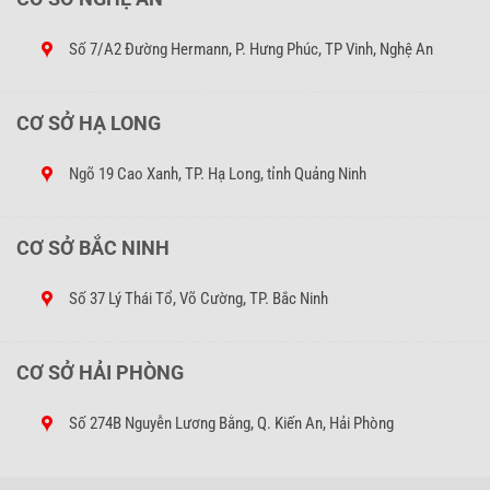
đình bạn.
Số 7/A2 Đường Hermann, P. Hưng Phúc, TP Vinh, Nghệ An
Mua hàng tại đây, chắc chắn bạn sẽ nhận được sự hài lòng, yên
tâm và tin tưởng tuyệt đối.
CƠ SỞ HẠ LONG
Ngõ 19 Cao Xanh, TP. Hạ Long, tỉnh Quảng Ninh
CƠ SỞ BẮC NINH
Số 37 Lý Thái Tổ, Võ Cường, TP. Bắc Ninh
CƠ SỞ HẢI PHÒNG
Số 274B Nguyễn Lương Bằng, Q. Kiến An, Hải Phòng