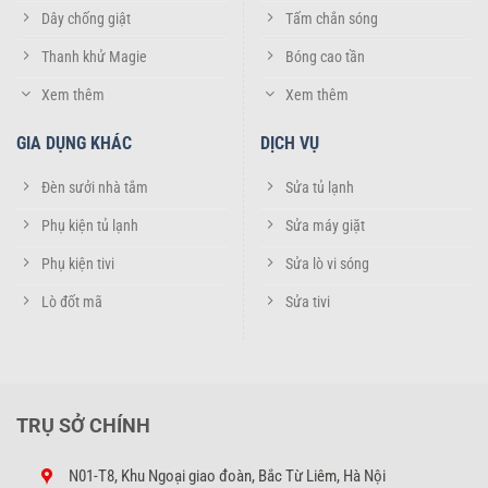
LG
Dây chống giật
Tấm chắn sóng
Thân chiếc remote điều hòa LG Inverter 2 chiều 970 được làm
Thanh khử Magie
Bóng cao tần
từ chất liệu nhựa ABS cao cấp, thân thiện với môi trường.
Xem thêm
Xem thêm
Sản phẩm điều khiển điều hòa LG Inverter 2 chiều 970 được thiết
GIA DỤNG KHÁC
DỊCH VỤ
kế rất tinh sảo và sắc nét, cầm nắm rất đầm tay và tạo cảm giác
thoải mái khi sử dụng.
Đèn sưởi nhà tắm
Sửa tủ lạnh
Xem thêm 4 mẫu điều khiển điều hòa LG
Phụ kiện tủ lạnh
Sửa máy giặt
bán chạy tại Shop
Phụ kiện tivi
Sửa lò vi sóng
Lò đốt mã
Sửa tivi
HẾT HÀNG
HẾT HÀNG
TRỤ SỞ CHÍNH
CHÍNH HÃNG
CHÍNH HÃNG
N01-T8, Khu Ngoại giao đoàn, Bắc Từ Liêm, Hà Nội