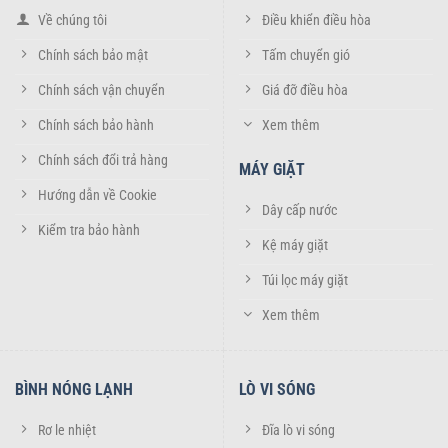
Về chúng tôi
Điều khiển điều hòa
Chính sách bảo mật
Tấm chuyển gió
Chính sách vận chuyển
Giá đỡ điều hòa
Chính sách bảo hành
Xem thêm
Chính sách đổi trả hàng
MÁY GIẶT
Hướng dẫn về Cookie
Dây cấp nước
Kiểm tra bảo hành
Kệ máy giặt
Túi lọc máy giặt
Xem thêm
2 mặt khiển điều hòa LG Inverter 2 chiều
BÌNH NÓNG LẠNH
LÒ VI SÓNG
Tất cả các chữ được in vô cùng sắc nét, khó phai mờ
Sử dụng full chức năng không khác gì khiển Zin chính hãng
Rơ le nhiệt
Đĩa lò vi sóng