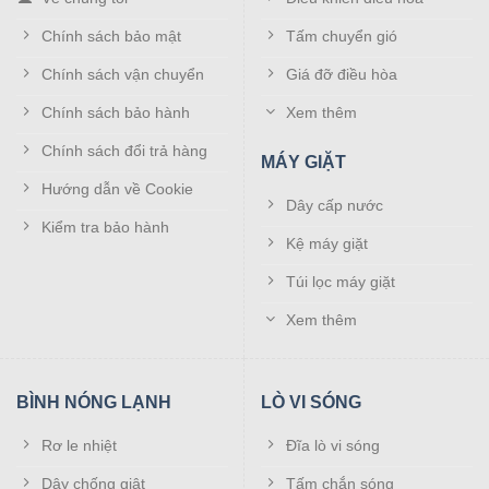
cần Setup như những chiếc điều khiển điều hòa đa
năng ngoài thị trường
Chính sách bảo mật
Tấm chuyển gió
Chính sách vận chuyển
Giá đỡ điều hòa
Khả năng tương thích của Remote
điều hòa Casper 1 chiều cao cấp
Chính sách bảo hành
Xem thêm
Chính sách đổi trả hàng
Sản phẩm được đánh giá là có độ tương thích cao khi lựa
MÁY GIẶT
chọn đúng kiểu dáng của mẫu điều khiển đi kèm. Bạn có
Hướng dẫn về Cookie
Dây cấp nước
thể sử dụng để điều khiển cho các máy điều hòa Casper
Kiểm tra bảo hành
9000BTU, 12000BTU, 18000BTU.
Kệ máy giặt
Túi lọc máy giặt
Điện tử Đại Phong
là đại lý phân phối tất cả các dòng
điều khiển điều hòa Casper từ hàng chính hãng đến hàng
Xem thêm
cao cấp, chất lượng cao. Với mẫu điều khiển điều hòa
Casper 1 chiều cao cấp này, chúng tôi cam kết bảo hành
dài lâu, lỗi 1 đổi 1 trong 7 ngày đầu, Ship COD toàn quốc
BÌNH NÓNG LẠNH
LÒ VI SÓNG
và nhận hàng mới phải thanh toán.
Rơ le nhiệt
Đĩa lò vi sóng
Dây chống giật
Tấm chắn sóng