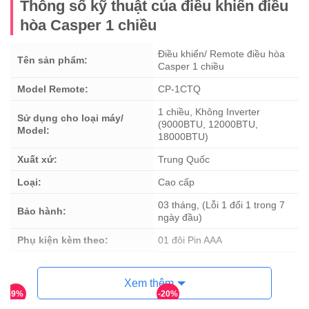
Thông số kỹ thuật của điều khiển điều
hòa Casper 1 chiều
Điều khiển/ Remote điều hòa
Tên sản phẩm:
Casper 1 chiều
Model Remote:
CP-1CTQ
1 chiều, Không Inverter
Sử dụng cho loại máy/
(9000BTU, 12000BTU,
Model:
18000BTU)
Xuất xứ:
Trung Quốc
Loại:
Cao cấp
03 tháng, (Lỗi 1 đổi 1 trong 7
Bảo hành:
ngày đầu)
Phụ kiện kèm theo:
01 đôi Pin AAA
Xem thêm
-9%
-20%