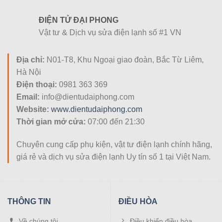
dành cho bạn.
ĐIỆN TỬ ĐẠI PHONG
Vật tư & Dịch vụ sửa điện lạnh số #1 VN
Điều khiển điều hòa Casper 1 chiều Trung Quốc cao cấp
Địa chỉ:
N01-T8, Khu Ngoại giao đoàn, Bắc Từ Liêm,
Hà Nội
Chiếc điều khiển điều hòa Casper 1 chiều cao cấp của
Điện thoại:
0981 363 369
Điện tử Đại Phong sở hữu nhiều đặc điểm vượt trội:
Email:
info@dientudaiphong.com
Website:
www.dientudaiphong.com
Trang bị đầy đủ các chức năng như chiếc điều khiển
Thời gian mở cửa:
07:00 đến 21:30
điều hòa đi kèm khi mua máy
Phím bấm bằng cao su dẻo dai, mềm mại, tạo cảm giác
Chuyên cung cấp phụ kiện, vật tư điện lạnh chính hãng,
bấm thoải mái khi sử dụng
giá rẻ và dịch vụ sửa điện lạnh Uy tín số 1 tại Việt Nam.
Khả năng nhận tín hiệu cực tốt nhờ sử dụng linh kiện
cao cấp, khoảng cách sử dụng có thể lên đến 8m không
che chắn
THÔNG TIN
ĐIỀU HÒA
Thiết kế nhỏ gọn, lắp Pin vào chỉ việc sử dụng, không
Về chúng tôi
Điều khiển điều hòa