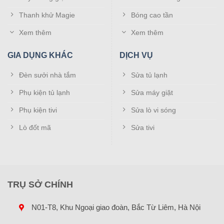
Lưu ý!:
Quý khách hàng lưu ý lựa chọn đúng
Thanh khử Magie
Bóng cao tần
với mẫu điều khiển đi kèm với điều hòa
Casper của nhà mình để có thể sử dụng được.
Xem thêm
Xem thêm
GIA DỤNG KHÁC
DỊCH VỤ
Đèn sưởi nhà tắm
Sửa tủ lạnh
Phụ kiện tủ lạnh
Sửa máy giặt
Phụ kiện tivi
Sửa lò vi sóng
Lò đốt mã
Sửa tivi
TRỤ SỞ CHÍNH
N01-T8, Khu Ngoại giao đoàn, Bắc Từ Liêm, Hà Nội