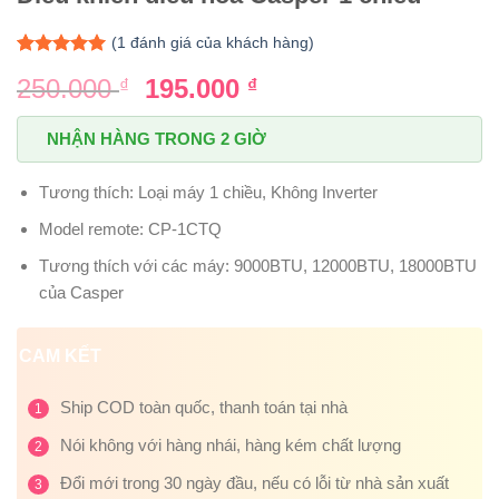
(
1
đánh giá của khách hàng)
5.00
1
trên 5
Giá
Giá
250.000
195.000
₫
₫
dựa trên
đánh giá
gốc
hiện
là:
tại
NHẬN HÀNG TRONG 2 GIỜ
250.000 ₫.
là:
195.000 ₫.
Tương thích: Loại máy 1 chiều, Không Inverter
Model remote: CP-1CTQ
Tương thích với các máy: 9000BTU, 12000BTU, 18000BTU
của Casper
CAM KẾT
Ship COD toàn quốc, thanh toán tại nhà
1
Nói không với hàng nhái, hàng kém chất lượng
2
Đổi mới trong 30 ngày đầu, nếu có lỗi từ nhà sản xuất
3