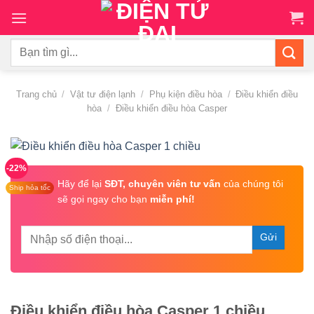
Chuyển
đến
nội
Tìm
dung
kiếm:
Trang chủ
/
Vật tư điện lạnh
/
Phụ kiện điều hòa
/
Điều khiển điều
hòa
/
Điều khiển điều hòa Casper
-22%
Hãy để lại
SĐT, chuyên viên tư vấn
của chúng tôi
Ship hỏa tốc
sẽ gọi ngay cho bạn
miễn phí!
Điều khiển điều hòa Casper 1 chiều