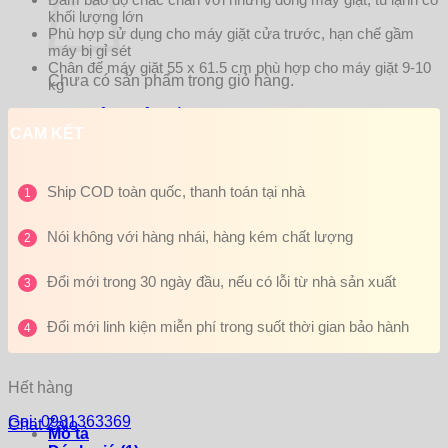
khối lượng lớn
Phù hợp sử dụng cho máy giặt cửa trước, hạn chế gầm
máy bị gỉ sét
Chân đế máy giặt 55 x 61.5 cm phù hợp cho máy giặt 9-10
Chưa có sản phẩm trong giỏ hàng.
kg
Quay trở lại cửa hàng
CAM KẾT
Giỏ hàng
Ship COD toàn quốc, thanh toán tại nhà
1
Nói không với hàng nhái, hàng kém chất lượng
2
Đổi mới trong 30 ngày đầu, nếu có lỗi từ nhà sản xuất
3
Đổi mới linh kiện miễn phí trong suốt thời gian bảo hành
4
Hết hàng
Gọi: 0981363369
Chat Zalo
Mô tả