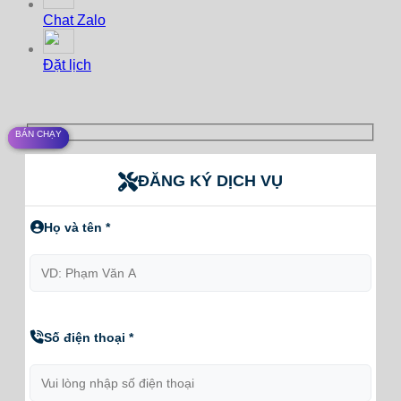
Chat Zalo
Đặt lịch
BÁN CHẠY
BÁN CHẠY
BÁN CHẠY
ĐĂNG KÝ DỊCH VỤ
Họ và tên *
Số điện thoại *