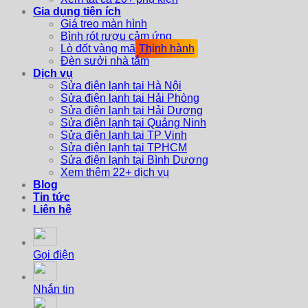
Gia dụng tiện ích
Giá treo màn hình
Bình rót rượu cảm ứng
Lò đốt vàng mã
Đèn sưởi nhà tắm
Dịch vụ
Sửa điện lạnh tại Hà Nội
Sửa điện lạnh tại Hải Phòng
Sửa điện lạnh tại Hải Dương
Sửa điện lạnh tại Quảng Ninh
Sửa điện lạnh tại TP Vinh
Sửa điện lạnh tại TPHCM
Sửa điện lạnh tại Bình Dương
Xem thêm 22+ dịch vụ
Blog
Tin tức
Liên hệ
Gọi điện
Nhắn tin