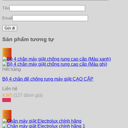
Tên
Email
Sản phẩm tương tự
Ship
hỏa
tốc
Hết hàng
Bộ 4 chân đế chống rung máy giặt CAO CẤP
Liên hệ
4.9/5
(127 đánh giá)
-26%
Ship
hỏa
tốc