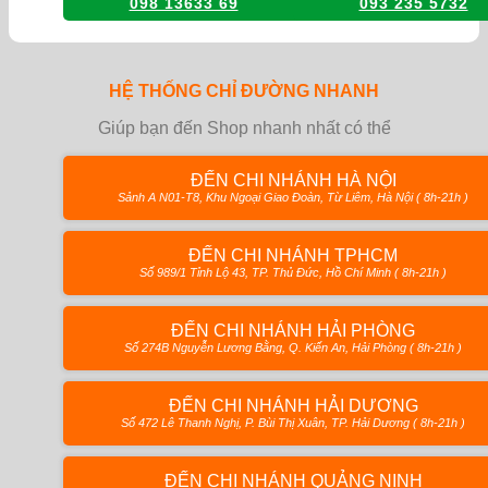
098 13633 69
093 235 5732
HỆ THỐNG CHỈ ĐƯỜNG NHANH
Giúp bạn đến Shop nhanh nhất có thể
ĐẾN CHI NHÁNH HÀ NỘI
Sảnh A N01-T8, Khu Ngoại Giao Đoàn, Từ Liêm, Hà Nội ( 8h-21h )
ĐẾN CHI NHÁNH TPHCM
Số 989/1 Tỉnh Lộ 43, TP. Thủ Đức, Hồ Chí Minh ( 8h-21h )
ĐẾN CHI NHÁNH HẢI PHÒNG
Số 274B Nguyễn Lương Bằng, Q. Kiến An, Hải Phòng ( 8h-21h )
ĐẾN CHI NHÁNH HẢI DƯƠNG
Số 472 Lê Thanh Nghị, P. Bùi Thị Xuân, TP. Hải Dương ( 8h-21h )
ĐẾN CHI NHÁNH QUẢNG NINH