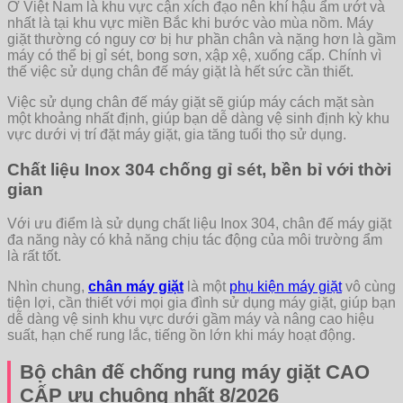
Ở Việt Nam là khu vực cận xích đạo nên khí hậu ẩm ướt và
nhất là tại khu vực miền Bắc khi bước vào mùa nồm. Máy
giặt thường có nguy cơ bị hư phần chân và nặng hơn là gầm
máy có thể bị gỉ sét, bong sơn, xập xệ, xuống cấp. Chính vì
thế việc sử dụng chân đế máy giặt là hết sức cần thiết.
Việc sử dụng chân đế máy giặt sẽ giúp máy cách mặt sàn
một khoảng nhất định, giúp bạn dễ dàng vệ sinh định kỳ khu
vực dưới vị trí đặt máy giặt, gia tăng tuổi thọ sử dụng.
Chất liệu Inox 304 chống gỉ sét, bền bỉ với thời
gian
Với ưu điểm là sử dụng chất liệu Inox 304, chân đế máy giặt
đa năng này có khả năng chịu tác động của môi trường ẩm
là rất tốt.
Nhìn chung,
chân máy giặt
là một
phụ kiện máy giặt
vô cùng
tiện lợi, cần thiết với mọi gia đình sử dụng máy giặt, giúp bạn
dễ dàng vệ sinh khu vực dưới gầm máy và nâng cao hiệu
suất, hạn chế rung lắc, tiếng ồn lớn khi máy hoạt động.
Bộ chân đế chống rung máy giặt CAO
CẤP ưu chuộng nhất 8/2026