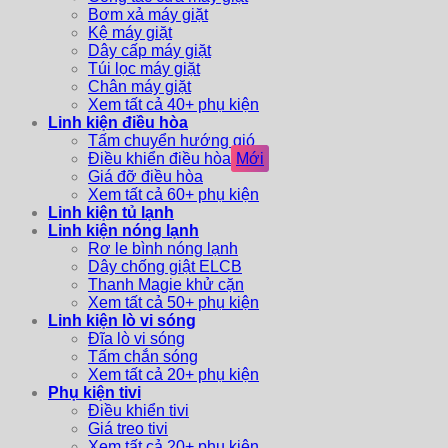
Bơm xả máy giặt
Kệ máy giặt
Dây cấp máy giặt
Túi lọc máy giặt
Chân máy giặt
Xem tất cả 40+ phụ kiện
Linh kiện điều hòa
Tấm chuyển hướng gió
Điều khiển điều hòa
Giá đỡ điều hòa
Xem tất cả 60+ phụ kiện
Linh kiện tủ lạnh
Linh kiện nóng lạnh
Rơ le bình nóng lạnh
Dây chống giật ELCB
Thanh Magie khử cặn
Xem tất cả 50+ phụ kiện
Linh kiện lò vi sóng
Đĩa lò vi sóng
Tấm chắn sóng
Xem tất cả 20+ phụ kiện
Phụ kiện tivi
Điều khiển tivi
Giá treo tivi
Xem tất cả 20+ phụ kiện