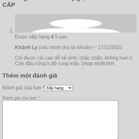
CẤP
Được xếp hạng
4
5 sao
Khánh Ly
(xác minh chủ tài khoản)
–
17/12/2021
Chỉ được cái cao dễ vệ sinh, chắc chắn, không han rỉ.
Còn đâu cũng k đỡ rung mấy. Shop nhiệt tình
Thêm một đánh giá
Đánh giá của bạn
*
Đánh giá của bạn
*