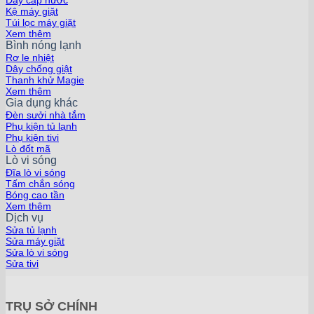
Kệ máy giặt
Túi lọc máy giặt
Xem thêm
Bình nóng lạnh
Rơ le nhiệt
Dây chống giật
Thanh khử Magie
Xem thêm
Gia dụng khác
Đèn sưởi nhà tắm
Phụ kiện tủ lạnh
Phụ kiện tivi
Lò đốt mã
Lò vi sóng
Đĩa lò vi sóng
Tấm chắn sóng
Bóng cao tần
Xem thêm
Dịch vụ
Sửa tủ lạnh
Sửa máy giặt
Sửa lò vi sóng
Sửa tivi
TRỤ SỞ CHÍNH