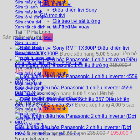
Sửa máy giặt
Điều khiển tivi
Sửa tủ lạnh
Điều khiển tivi Sony
Sửa máy lạnh
Giá treo tivi
Sửa lò vi sóng
Giá treo tivi sát tường
Sửa chữa tivi
Giá treo tivi xoay
Xem tất cả dịch vụ tại TPHCM
Tại TP Hạ Long
Sản phẩm yêu thích
Sửa máy giặt
Sửa tủ lạnh
Sửa điều hòa
Điều khiển tivi
Sửa lò vi sóng
Sony RMT TX300P
Liên hệ
Được xếp hạng
5.00
5 sao
Sửa bình nóng lạnh
Điều
Xem tất cả dịch vụ tại TP Hạ Long
khiển điều hòa Panasonic 1 chiều thường
215.000
₫
Tại Bình dương
Giá
Giá
185.000
₫
Sửa máy giặt
gốc
hiện
Sửa tủ lạnh
là:
tại
Sửa máy lạnh
215.000 ₫.
là:
Điều khiển điều hòa Panasonic 1 chiều Inverter 4559
Sửa lò vi sóng
185.000 ₫.
iAUTO-X
Liên hệ
Sửa máy nước nóng
Được xếp hạng
5.00
5 sao
Xem tất cả dịch vụ tại Bình Dương
Điều khiển
Tại Hải dương
điều hòa Gree 2 chiều 357
Được xếp hạng
4.00
5 sao
Sửa máy giặt
Giá
Giá
215.000
₫
185.000
₫
Sửa tủ lạnh
gốc
hiện
Sửa điều hòa
là:
tại
Sửa lò vi sóng
215.000 ₫.
là:
Điều khiển điều hòa Panasonic 2 chiều Inverter (Đời
Sửa bình nóng lạnh
185.000 ₫.
Giá
Giá
mới)
235.000
₫
195.000
₫
Được xếp hạng
5.00
5 sao
Xem tất cả dịch vụ tại Hải Dương
gốc
hiệ
5 cam kết vàng