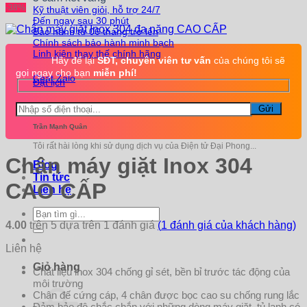
-38%
là:
tại
Kỹ thuật viên giỏi, hỗ trợ 24/7
Đến ngay sau 30 phút
235.000 ₫.
là:
Bảo hành từ 06 tháng trở lên
195
Chính sách bảo hành minh bạch
Linh kiện thay thế chính hãng
Hãy để lại
SĐT, chuyên viên tư vấn
của chúng tôi sẽ
gọi ngay cho bạn
miễn phí!
Chat Zalo
Đặt lịch
Trần Mạnh Quân
Tôi rất hài lòng khi sử dụng dịch vụ của Điện tử Đại Phong...
Chân máy giặt Inox 304
Blog
Tin tức
CAO CẤP
Liên hệ
Tìm
kiếm:
(
1
đánh giá của khách hàng)
4.00
trên 5 dựa trên
1
đánh giá
Liên hệ
Giỏ hàng
Chất liệu inox 304 chống gỉ sét, bền bỉ trước tác động của
môi trường
Chân đế cứng cáp, 4 chân được bọc cao su chống rung lắc
Đảm bảo độ chắc chắn với những dòng máy giặt, tủ lạnh có