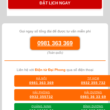
Gọi ngay số tổng đài để được tư vấn miễn phí
0981 363 369
(Toàn quốc)
Liên hệ với
Điện tử Đại Phong
qua số điện thoại
HÀ NỘI
TP HCM
0981 363 369
0932 355 732
HẢI PHÒNG
HẢI DƯƠNG
0932 355732
0981 36 33 69
QUẢNG NINH
BÌNH DƯƠNG