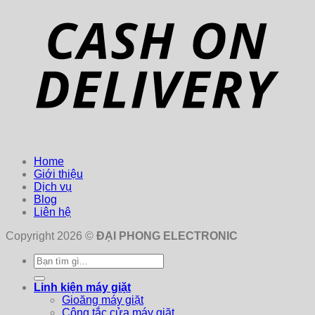
Home
Giới thiệu
Dịch vụ
Blog
Liên hệ
Copyright 2026 ©
ĐẠI PHONG ELECTRONIC
Tìm
kiếm:
Linh kiện máy giặt
Gioăng máy giặt
Công tắc cửa máy giặt