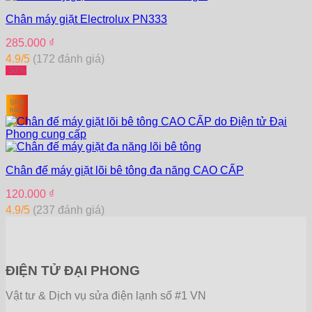
Chân máy giặt Electrolux PN333
285.000
₫
4.9/5
(172 đánh giá)
-38%
Ship
hỏa
tốc
Chân đế máy giặt lõi bê tông đa năng CAO CẤP
120.000
₫
4.9/5
(237 đánh giá)
ĐIỆN TỬ ĐẠI PHONG
Vật tư & Dịch vụ sửa điện lạnh số #1 VN