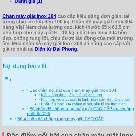
Đánh giá (1)
Chân máy giặt Inox 304
cao cấp kiểu dáng đơn giản, tải
trọng chịu lực lên đến 100 kg. Chân đế máy giặt Inox 304
hàng Việt Nam chất lượng cao, kích thước 55 x 61.5 cm
phù hợp cho máy giặt 9 – 10 kg, chất liệu Inox 304 bền
đẹp, chống rung tốt, chịu được tác động của môi trường
ẩm. Mua chân kê máy giặt Inox 304 đa năng cao cấp với
giá rẻ nhất tại
Điện tử Đại Phong
.
Nội dung bài viết
Đặc điểm nổi bật của chân máy giặt Inox 304
Kiểu dáng đơn giản, thiết kế đa dụng
Phù hợp với máy giặt, tủ lạnh, máy sấy: Hạn chế gỉ sét
Chất liệu Inox 304 chống gỉ sét, bền bỉ với thời gian
Bộ chân đế chống rung máy giặt CAO CẤP ưu chuộng
nhất 8/2026
Bộ 4 chân đế chống rung máy giặt CAO CẤP
Đặc điểm nổi bật của chân máy giặt Inox