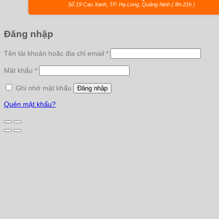
Số 19 Cao Xanh, TP. Hạ Long, Quảng Ninh ( 8h-21h )
Đăng nhập
Tên tài khoản hoặc địa chỉ email
*
Mật khẩu
*
Ghi nhớ mật khẩu
Đăng nhập
Quên mật khẩu?