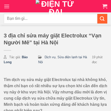
Chuyển
đến
nội
Tìm
dung
kiếm:
3 địa chỉ sửa máy giặt Electrolux “Vạn
Người Mê” tại Hà Nội
Tác giả:
Bảo
Dịch vụ
,
Sửa điện lạnh tại Hà
19 phút
Long
Nội
đọc
Tìm dịch vụ sửa máy giặt Electrolux tại nhà không khó,
thậm chí bạn có rất nhiều sự lựa chọn khi cần đến dịch
vụ này ở khu vực Hà Nội. Vậy nhưng đâu mới là đơn vị
cung cấp dịch vụ sửa chữa máy giặt Electrolux Uy tín,
Minh bạch và hoàn toàn xứng đáng để khách hàng lựa
chọn nhất hiện nay?