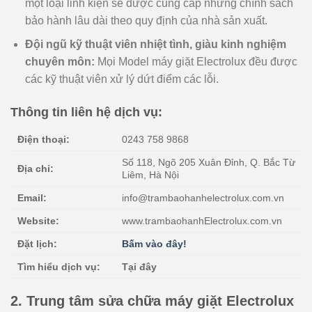
một loại linh kiện sẽ được cung cấp những chính sách
bảo hành lâu dài theo quy định của nhà sản xuất.
Đội ngũ kỹ thuật viên nhiệt tình, giàu kinh nghiệm
chuyên môn:
Mọi Model máy giặt Electrolux đều được
các kỹ thuật viên xử lý dứt điểm các lỗi.
Thông tin liên hệ dịch vụ:
Điện thoại:
0243 758 9868
Số 118, Ngõ 205 Xuân Đỉnh, Q. Bắc Từ
Địa chỉ:
Liêm, Hà Nội
Email:
info@trambaohanhelectrolux.com.vn
Website:
www.trambaohanhElectrolux.com.vn
Đặt lịch:
Bấm vào đây!
Tìm hiểu dịch vụ:
Tại đây
2. Trung tâm sửa chữa máy giặt Electrolux