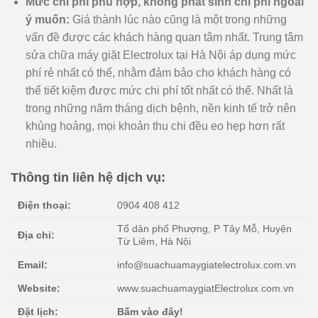
Mức chi phí phù hợp, không phát sinh chi phí ngoài
ý muốn:
Giá thành lúc nào cũng là một trong những
vấn đề được các khách hàng quan tâm nhất. Trung tâm
sửa chữa máy giặt Electrolux tại Hà Nội áp dụng mức
phí rẻ nhất có thể, nhằm đảm bảo cho khách hàng có
thể tiết kiệm được mức chi phí tốt nhất có thể. Nhất là
trong những năm tháng dịch bệnh, nền kinh tế trở nên
khủng hoảng, mọi khoản thu chi đều eo hẹp hơn rất
nhiều.
Thông tin liên hệ dịch vụ:
Điện thoại:
0904 408 412
Tổ dân phố Phượng, P Tây Mỗ, Huyện
Địa chỉ:
Từ Liêm, Hà Nội
Email:
info@suachuamaygiatelectrolux.com.vn
Website:
www.suachuamaygiatElectrolux.com.vn
Đặt lịch:
Bấm vào đây!