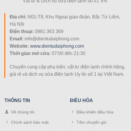
Vật tư & Dịch vụ sửa điện lạnh số #1 VN
Địa chỉ:
N01-T8, Khu Ngoại giao đoàn, Bắc Từ Liêm,
Hà Nội
Điện thoại:
0981 363 369
Email:
info@dientudaiphong.com
Website:
www.dientudaiphong.com
Thời gian mở cửa:
07:00 đến 21:30
Chuyên cung cấp phụ kiện, vật tư điện lạnh chính hãng,
giá rẻ và dịch vụ sửa điện lạnh Uy tín số 1 tại Việt Nam.
THÔNG TIN
ĐIỀU HÒA
Về chúng tôi
Điều khiển điều hòa
Chính sách bảo mật
Tấm chuyển gió