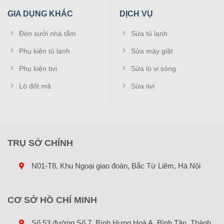
GIA DỤNG KHÁC
DỊCH VỤ
Đèn sưởi nhà tắm
Sửa tủ lạnh
Phụ kiện tủ lạnh
Sửa máy giặt
Phụ kiện tivi
Sửa lò vi sóng
Lò đốt mã
Sửa tivi
TRỤ SỞ CHÍNH
N01-T8, Khu Ngoại giao đoàn, Bắc Từ Liêm, Hà Nội
CƠ SỞ HỒ CHÍ MINH
Số 53 đường Số 7, Bình Hưng Hoà A, Bình Tân, Thành