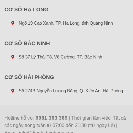
CƠ SỞ HẠ LONG
Ngõ 19 Cao Xanh, TP. Hạ Long, tỉnh Quảng Ninh
CƠ SỞ BẮC NINH
Số 37 Lý Thái Tổ, Võ Cường, TP. Bắc Ninh
CƠ SỞ HẢI PHÒNG
Số 274B Nguyễn Lương Bằng, Q. Kiến An, Hải Phòng
Hotline hỗ trợ:
0981 363 369
| Thời gian làm việc: Tất cả
các ngày trong tuần từ 07:00 đến 21:30 (trừ ngày Lễ) |
Email: info@dientudaiphong.com