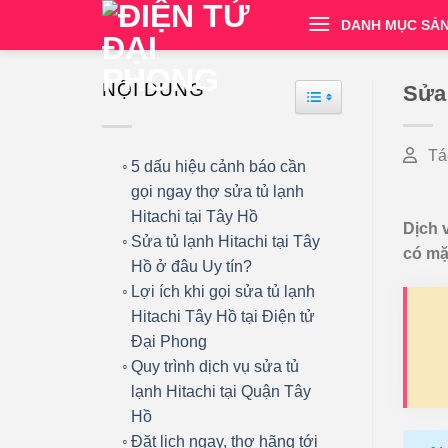
Chuyển
DANH MỤC SẢ
đến
nội
dung
NỘI DUNG
Sửa 
TOGGLE TABLE OF
Tá
5 dấu hiệu cảnh báo cần
gọi ngay thợ sửa tủ lạnh
Hitachi tại Tây Hồ
Dịch 
Sửa tủ lạnh Hitachi tại Tây
có mặ
Hồ ở đâu Uy tín?
Lợi ích khi gọi sửa tủ lạnh
Hitachi Tây Hồ tại Điện tử
Đại Phong
Quy trình dịch vụ sửa tủ
lạnh Hitachi tại Quận Tây
Hồ
Đặt lịch ngay, thợ hãng tới