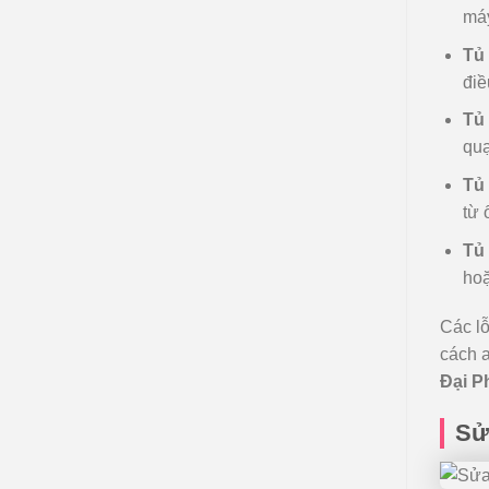
máy
Tủ 
điề
Tủ 
quạ
Tủ
từ 
Tủ
hoặ
Các l
cách a
Đại P
Sửa