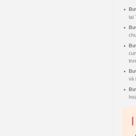
Bướ
tại
Bướ
chu
Bư
cun
trư
Bư
và 
Bướ
hoạ