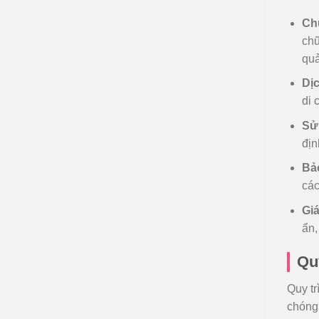
Chu
chữ
quả
Dịc
di 
Sử 
địn
Bả
các
Giá
ẩn,
Quy
Quy tr
chóng