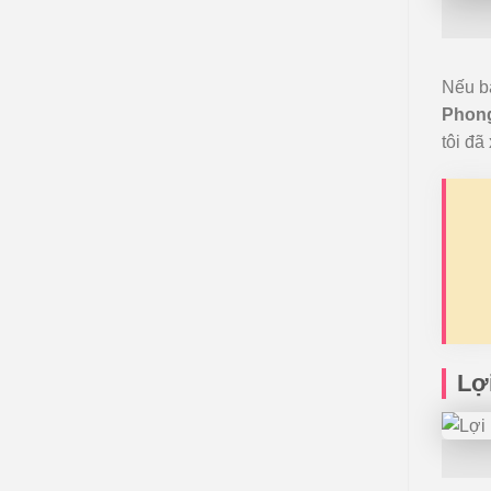
Nếu bạ
Phon
tôi đã
Lợi