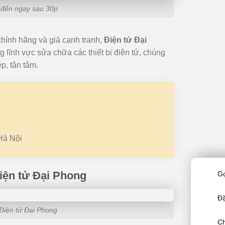
g đến ngay sau 30p
chính hãng và giá cạnh tranh,
Điện tử Đại
 lĩnh vực sửa chữa các thiết bị điện tử, chúng
p, tận tâm.
Hà Nội
Điện tử Đại Phong
Gọ
Đặ
i Điện tử Đại Phong
Ch