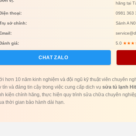
Đơn vị:
hãng tại 
Điện thoại:
0981 363 
Trụ sở chính:
Sảnh A N0
Email:
service@d
Đánh giá:
5.0
★★★
CHAT ZALO
ới hơn 10 năm kinh nghiệm và đội ngũ kỹ thuật viên chuyên ng
y tín và đáng tin cậy trong việc cung cấp dịch vụ
sửa tủ lạnh Hi
inh kiện chính hãng, thực hiện quy trình sửa chữa chuyên nghi
ua thời gian bảo hành dài hạn.