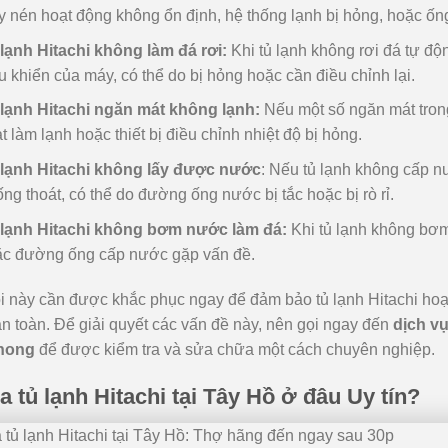
 nén hoạt động không ổn định, hệ thống lạnh bị hỏng, hoặc ống 
lạnh Hitachi không làm đá rơi:
Khi tủ lạnh không rơi đá tự đ
u khiển của máy, có thể do bị hỏng hoặc cần điều chỉnh lại.
lạnh Hitachi ngăn mát không lạnh:
Nếu một số ngăn mát trong 
t làm lạnh hoặc thiết bị điều chỉnh nhiệt độ bị hỏng.
 lạnh Hitachi không lấy được nước
: Nếu tủ lạnh không cấp 
ống thoát, có thể do đường ống nước bị tắc hoặc bị rò rỉ.
 lạnh Hitachi không bơm nước làm đá:
Khi tủ lạnh không bơm
c đường ống cấp nước gặp vấn đề.
ỗi này cần được khắc phục ngay để đảm bảo tủ lạnh Hitachi ho
n toàn. Để giải quyết các vấn đề này, nên gọi ngay đến
dịch vụ
hong
để được kiểm tra và sửa chữa một cách chuyên nghiệp.
 tủ lạnh Hitachi tại Tây Hồ ở đâu Uy tín?