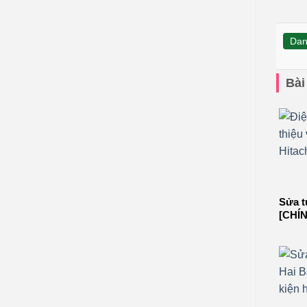
Dan
Bài
Sửa t
[CHÍN