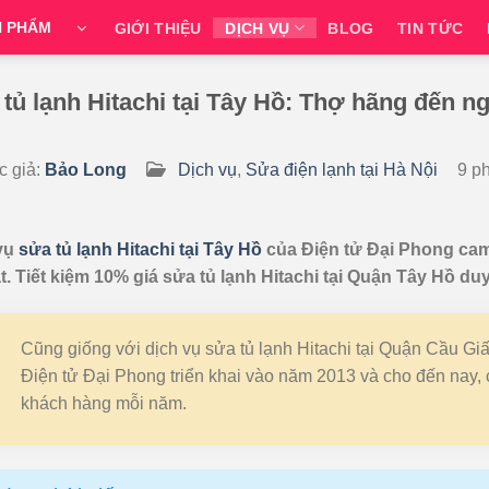
N PHẨM
GIỚI THIỆU
DỊCH VỤ
BLOG
TIN TỨC
tủ lạnh Hitachi tại Tây Hồ: Thợ hãng đến n
 CONTENT
c giả:
Bảo Long
Dịch vụ
,
Sửa điện lạnh tại Hà Nội
9 p
vụ
sửa tủ lạnh Hitachi tại Tây Hồ
của Điện tử Đại Phong cam
t. Tiết kiệm 10% giá sửa tủ lạnh Hitachi tại Quận Tây Hồ du
Cũng giống với dịch vụ sửa tủ lạnh Hitachi tại Quận Cầu Gi
Điện tử Đại Phong triển khai vào năm 2013 và cho đến nay,
khách hàng mỗi năm.