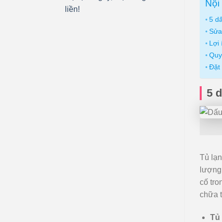
Nội 
liền!
5 dấ
Sửa 
Lợi 
Quy 
Đặt 
5 
Tủ lạn
lượng 
cố tro
chữa t
Tủ 