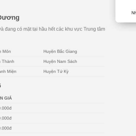
Nh
i Dương
và đang có mặt tại hầu hết các khu vực Trung tâm
nh Môn
Huyện Bắc Giang
m Thành
Huyện Nam Sách
anh Miện
Huyện Tứ Kỳ
6
N GIÁ
0.000đ
0.000đ
0.000đ