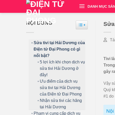
Chuyển
DANH MỤC SẢ
đến
nội
dung
NỘI DUNG
Sửa 
TOGGLE TABLE OF
Tá
Sửa tivi tại Hải Dương của
Điện tử Đại Phong có gì
nổi bật?
Tivi l
5 lợi ích khi chọn dịch vụ
Trong
sửa tivi Hải Dương ở
gây r
đây!
Ưu điểm của dịch vụ
Vậy sử
sửa tivi tại Hải Dương
Quý k
của Điện tử Đại Phong
#1 do 
Nhận sửa tivi các hãng
tại Hải Dương
Nội 
Phạm vi cung cấp dịch vụ