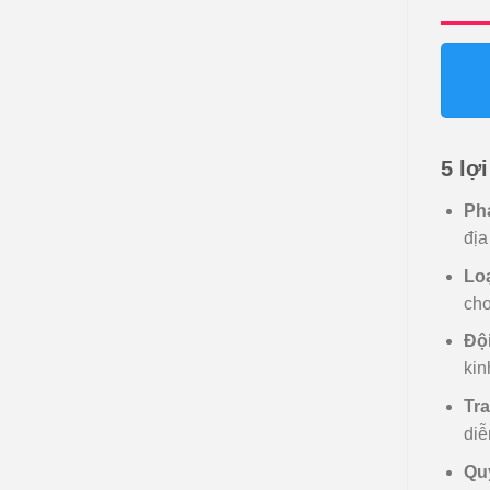
5 lợ
Ph
địa
Loạ
cho
Đội
kin
Tra
diễ
Quy