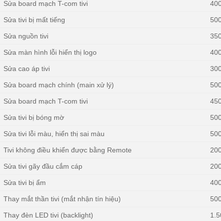
Sửa board mạch T-com tivi
40
Sửa tivi bị mất tiếng
50
Sửa nguồn tivi
35
Sửa màn hình lỗi hiển thị logo
40
Sửa cao áp tivi
30
Sửa board mạch chính (main xử lý)
50
Sửa board mạch T-com tivi
45
Sửa tivi bị bóng mờ
50
Sửa tivi lỗi màu, hiển thị sai màu
50
Tivi không điều khiển được bằng Remote
20
Sửa tivi gãy đầu cắm cáp
20
Sửa tivi bị ẩm
40
Thay mắt thần tivi (mắt nhận tín hiệu)
50
Thay đèn LED tivi (backlight)
1.5