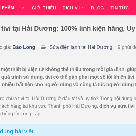
N PHẨM
GIỚI THIỆU
DỊCH VỤ
BLOG
TIN TỨC
tivi tại Hải Dương: 100% linh kiện hãng, Uy 
 CONTENT
c giả:
Bảo Long
Sửa điện lạnh tại Hải Dương
9 phút đ
à một thiết bị điện tử không thể thiếu trong mỗi gia đình, giú
 quá trình sử dụng, tivi có thể gặp phải một số lỗi khiến ti
a nhiều bất tiện cho người dùng và cũng là lúc người dùng 
a chữa tivi tại Hải Dương ở đâu tốt và uy tín? Trong nội dung b
hách hàng tại khu vực Thành phố Hải Dương,
dịch vụ sửa tivi
chúng tôi cung cấp.
dung bài viết