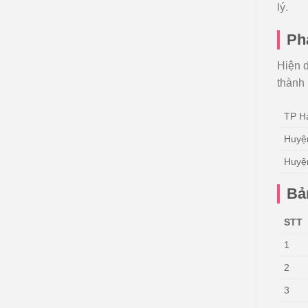
lý.
Ph
Hiện d
thành
TP H
Huyệ
Huyệ
Bả
STT
1
2
3