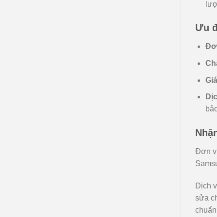
lượ
Ưu đ
Đơn
Chấ
Giá
Dị
bảo
Nhận
Đơn vị
Samsu
Dịch 
sửa ch
chuẩn,