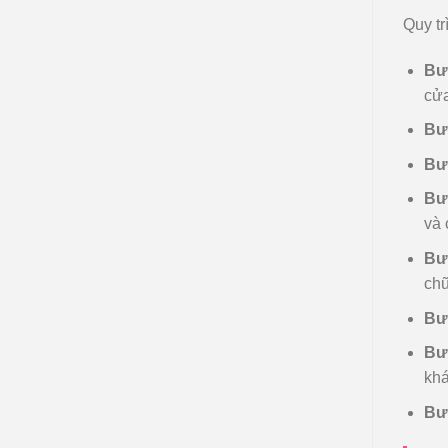
Quy tr
Bư
cửa
Bư
Bướ
Bướ
và 
Bư
chữ
Bư
Bướ
khá
Bướ